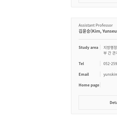
Assistant Professor
김윤승(Kim, Yunseu
Study area
지방행정
부 간 
Tel
052-25
Email
yunski
Home page
Deta