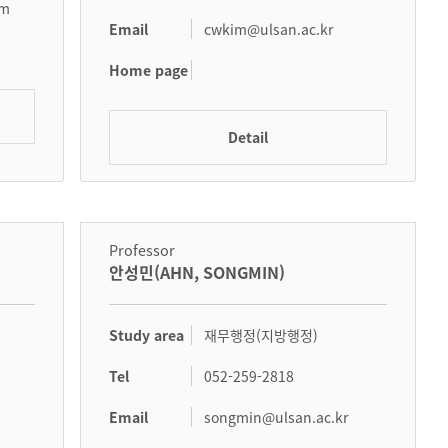
om
Email
cwkim@ulsan.ac.kr
Home page
Detail
Professor
안성민(AHN, SONGMIN)
Study area
재무행정(지방행정)
Tel
052-259-2818
Email
songmin@ulsan.ac.kr