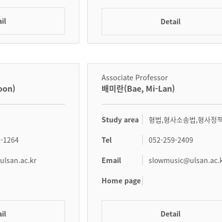
il
Detail
Associate Professor
oon)
배미란(Bae, Mi-Lan)
Study area
형법,형사소송법,형사정
Tel
9-1264
052-259-2409
Email
lsan.ac.kr
slowmusic@ulsan.ac.
Home page
il
Detail