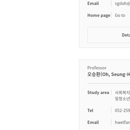
Email
sgdoh@
Home page
Go to
Deta
Professor
오승환(Oh, Seung-
Study area
사회복지
및청소년
Tel
052-25
Email
hwelfa