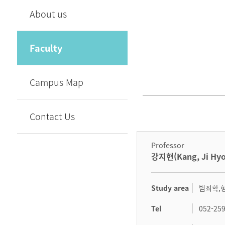
About us
Faculty
Campus Map
Contact Us
Professor
강지현(Kang, Ji Hyo
Study area
범죄학,
Tel
052-25