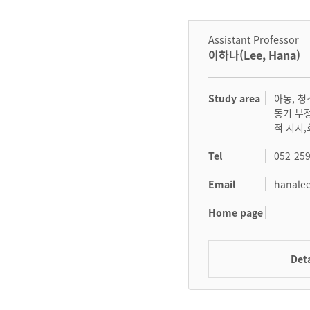
Assistant Professor
이하나(Lee, Hana)
Study area
아동, 청
동기 부정
적 지지
Tel
052-25
Email
hanalee
Home page
Deta