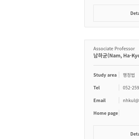
Deta
Associate Professor
남하균(Nam, Ha-Ky
Study area
행정법
Tel
052-25
Email
nhkul@u
Home page
Deta