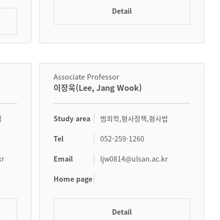
Detail
Associate Professor
이장욱(Lee, Jang Wook)
Study area
책
범죄학,형사정책,형사법
Tel
052-259-1260
Email
kr
ljw0814@ulsan.ac.kr
Home page
Detail