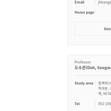
Email
jhkang@
Home page
Deta
Professor
도수관(Doh, Soogw
Study area
정책학(
적자본,
책, NCS
Tel
052-25