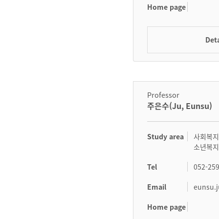
Home page
Deta
Professor
주은수(Ju, Eunsu)
Study area
사회복지
소년복
Tel
052-25
Email
eunsu.j
Home page