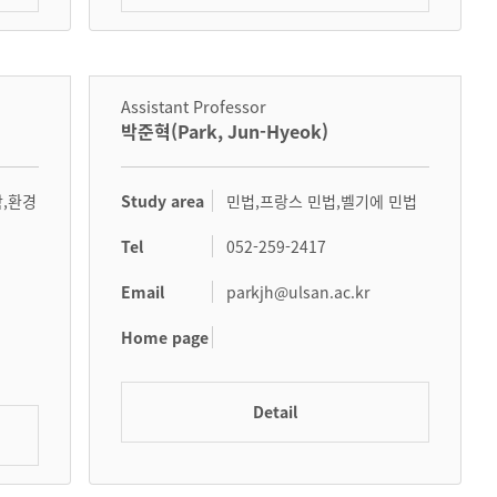
Assistant Professor
박준혁(Park, Jun-Hyeok)
Study area
,환경
민법,프랑스 민법,벨기에 민법
Tel
052-259-2417
Email
parkjh@ulsan.ac.kr
Home page
Detail