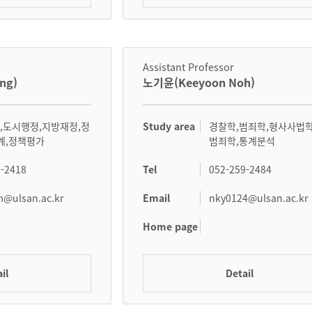
Assistant Professor
ng)
노기윤(Keeyoon Noh)
Study area
,도시행정,지방재정,정
경찰학,범죄학,형사사법학
관계,정책평가
범죄학,통계분석
Tel
9-2418
052-259-2484
Email
m@ulsan.ac.kr
nky0124@ulsan.ac.kr
Home page
il
Detail