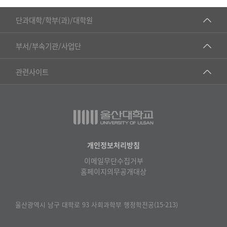
■인문대학
단과대학/학부(과)/대학원
▷국어국문학부
공동기기센터
부서/부속기관/사업단
▷영어영문학과
공학교육혁신센터
건강가정지원센터
관련사이트
▷일본어·일본학과
과학영재교육원
교수협의회
▷중국어·중국학과
교무처교직팀
구내(경남)은행
▷프랑스어·프랑스학과
국어문화원
노동조합
▷스페인·중남미학과
국제교류처
생명윤리위원회
개인정보처리방침
▷역사·문화학과
기초과학연구소
이메일무단수집거부
온라인 기술거래 플랫폼
▷철학·상담학과
홈페이지의무공개대상
물리BK 미래혁신응집물질물리인재교육연구단
울산대신문
■사회과학대학
메이커스페이스
울산대학교 총동문회
울산광역시 남구 대학로 93 사회과학부 행정학전공(15-213)
▷사회과학부
미래기술혁신융합형인재양성센터
울산대학교병원