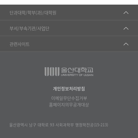
목,
■인문대학
등
단과대학/학부(과)/대학원
록
▷국어국문학부
일,
공동기기센터
부서/부속기관/사업단
조
▷영어영문학과
공학교육혁신센터
회
건강가정지원센터
관련사이트
▷일본어·일본학과
수
과학영재교육원
교수협의회
로
▷중국어·중국학과
교무처교직팀
구
구내(경남)은행
▷프랑스어·프랑스학과
성
국어문화원
노동조합
된
▷스페인·중남미학과
표
국제교류처
생명윤리위원회
개인정보처리방침
▷역사·문화학과
기초과학연구소
이메일무단수집거부
온라인 기술거래 플랫폼
▷철학·상담학과
홈페이지의무공개대상
물리BK 미래혁신응집물질물리인재교육연구단
울산대신문
■사회과학대학
메이커스페이스
울산대학교 총동문회
울산광역시 남구 대학로 93 사회과학부 행정학전공(15-213)
▷사회과학부
미래기술혁신융합형인재양성센터
울산대학교병원