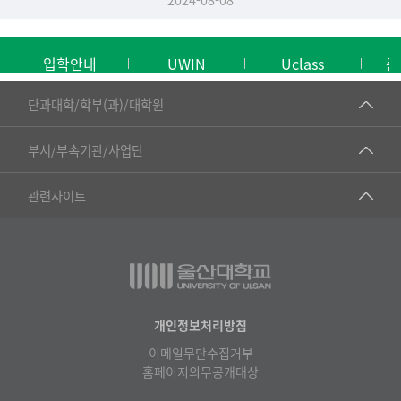
입학안내
UWIN
Uclass
중
■인문대학
단과대학/학부(과)/대학원
▷국어국문학부
공동기기센터
부서/부속기관/사업단
▷영어영문학과
공학교육혁신센터
건강가정지원센터
관련사이트
▷일본어·일본학과
과학영재교육원
교수협의회
▷중국어·중국학과
교무처교직팀
구내(경남)은행
▷프랑스어·프랑스학과
국어문화원
노동조합
▷스페인·중남미학과
국제교류처
생명윤리위원회
개인정보처리방침
▷역사·문화학과
기초과학연구소
이메일무단수집거부
온라인 기술거래 플랫폼
▷철학·상담학과
홈페이지의무공개대상
물리BK 미래혁신응집물질물리인재교육연구단
울산대신문