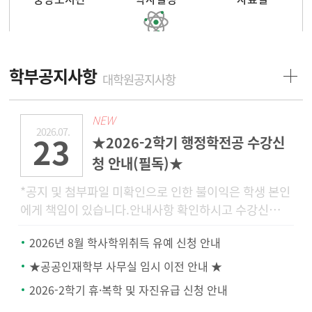
장학정보
학부공지사항
대학원공지사항
NEW
2026.07.
23
★2026-2학기 행정학전공 수강신
청 안내(필독)★
*공지 및 첨부파일 미확인으로 인한 불이익은 학생 본인
에게 책임이 있습니다.안내사항 확인하시고 수강신청
및 정정, 문의 부탁드립니다.공지에 나와있는 내용에 관
2026년 8월 학사학위취득 유예 신청 안내
해서는 문의
★공공인재학부 사무실 임시 이전 안내 ★
2026-2학기 휴·복학 및 자진유급 신청 안내