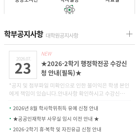
장학정보
학부공지사항
대학원공지사항
NEW
2026.07.
23
★2026-2학기 행정학전공 수강신
청 안내(필독)★
*공지 및 첨부파일 미확인으로 인한 불이익은 학생 본인
에게 책임이 있습니다.안내사항 확인하시고 수강신청
및 정정, 문의 부탁드립니다.공지에 나와있는 내용에 관
2026년 8월 학사학위취득 유예 신청 안내
해서는 문의
★공공인재학부 사무실 임시 이전 안내 ★
2026-2학기 휴·복학 및 자진유급 신청 안내