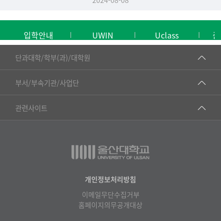
입학안내
UWIN
Uclass
중
■인문대학
단과대학/학부(과)/대학원
▷국어국문학부
공동기기센터
부서/부속기관/사업단
▷영어영문학과
공학교육혁신센터
건강가정지원센터
관련사이트
▷일본어·일본학과
과학영재교육원
교수협의회
▷중국어·중국학과
교무처교직팀
구내(경남)은행
▷프랑스어·프랑스학과
국어문화원
노동조합
▷스페인·중남미학과
국제교류처
생명윤리위원회
개인정보처리방침
▷역사·문화학과
기초과학연구소
이메일무단수집거부
온라인 기술거래 플랫폼
▷철학·상담학과
홈페이지의무공개대상
물리BK 미래혁신응집물질물리인재교육연구단
울산대신문